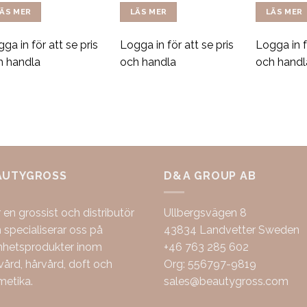
ÄS MER
LÄS MER
LÄS MER
ga in för att se pris
Logga in för att se pris
Logga in f
h handla
och handla
och handl
AUTYGROSS
D&A GROUP AB
r en grossist och distributör
Ullbergsvägen 8
specialiserar oss på
43834 Landvetter Sweden
nhetsprodukter inom
+46 763 285 602
ård, hårvård, doft och
Org: 556797-9819
metika.
sales@beautygross.com