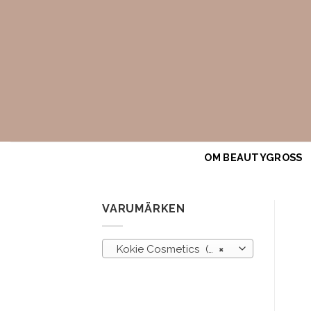
Skip
to
content
OM BEAUTYGROSS
VARUMÄRKEN
Kokie Cosmetics (495)
×