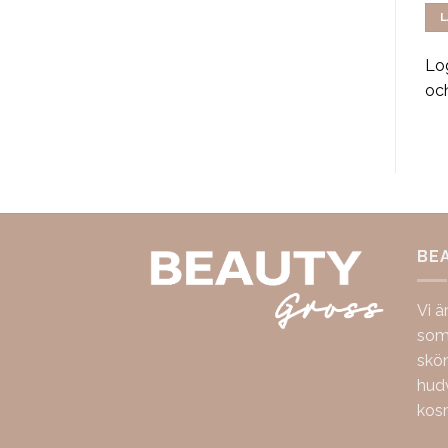
LÄS MER
LÄS MER
L
Logga in för att se pris
Logga in för att se pris
Log
och handla
och handla
oc
BE
Vi ä
som 
skö
hudv
kos