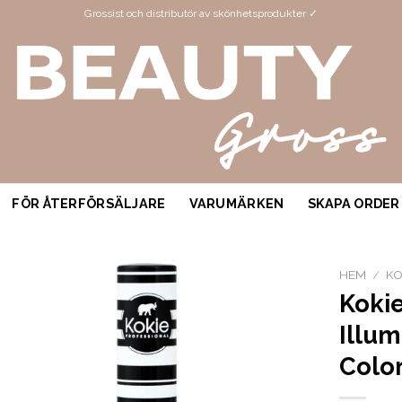
Grossist och distributör av skönhetsprodukter ✓
FÖR ÅTERFÖRSÄLJARE
VARUMÄRKEN
SKAPA ORDER
HEM
/
KO
Kokie
Illum
Colo