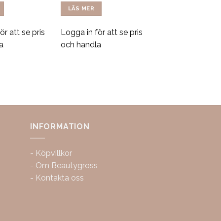
LÄS MER
ör att se pris
Logga in för att se pris
a
och handla
INFORMATION
-
Köpvillkor
-
Om Beautygross
-
Kontakta oss