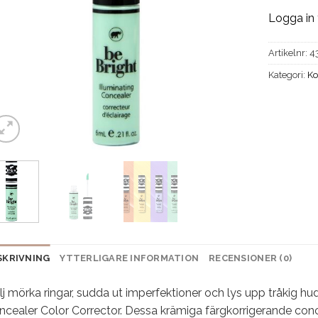
Logga in 
Artikelnr:
4
Kategori:
Ko
SKRIVNING
YTTERLIGARE INFORMATION
RECENSIONER (0)
j mörka ringar, sudda ut imperfektioner och lys upp tråkig hu
cealer Color Corrector. Dessa krämiga färgkorrigerande concea