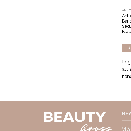
Anto
Ban
Sedu
Blac
LÄ
Logg
att 
han
BE
Vi ä