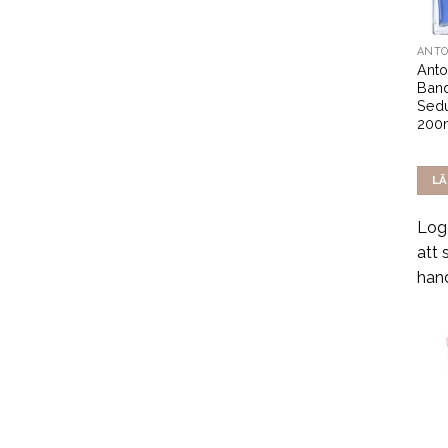
Anto
Band
Sedu
200
LÄ
Logg
att 
han