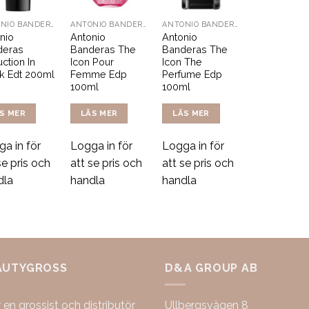
ANTONIO BANDERAS
ANTONIO BANDERAS
ANTONIO BANDERAS
nio
Antonio
Antonio
deras
Banderas The
Banderas The
ction In
Icon Pour
Icon The
k Edt 200ml
Femme Edp
Perfume Edp
100ml
100ml
S MER
LÄS MER
LÄS MER
a in för
Logga in för
Logga in för
se pris och
att se pris och
att se pris och
dla
handla
handla
AUTYGROSS
D&A GROUP AB
r en grossist och distributör
Ullbergsvägen 8