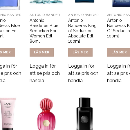
ANTONIO BANDERAS
ANTONIO BANDERAS
ANTONIO BANDERAS
nio
Antonio
Antonio
Antonio
eras Blue
Banderas Blue
Banderas King
Banderas K
ction Edt
Seduction For
of Seduction
Of Seductio
ml
Women Edt
Absolute Edt
100ml
80ml
100ml
S MER
LÄS MER
LÄS MER
LÄS MER
a in för
Logga in för
Logga in för
Logga in f
se pris och
att se pris och
att se pris och
att se pris
dla
handla
handla
handla