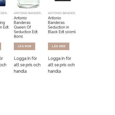
ANTONIO BANDERAS
ANTONIO BANDERAS
ANTONIO BANDERAS
Antonio
Antonio
ing
Banderas
Banderas
n Edt
Queen Of
Seduction in
Seduction Edt
Black Edt 100ml
80ml
LÄS MER
LÄS MER
ör
Logga in för
Logga in för
 och
att se pris och
att se pris och
handla
handla