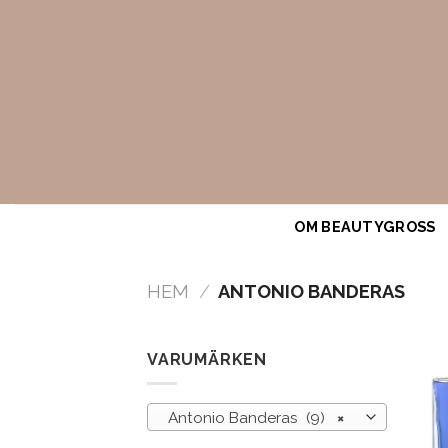
Skip
to
content
OM BEAUTYGROSS
HEM
/
ANTONIO BANDERAS
VARUMÄRKEN
Antonio Banderas (9)
×