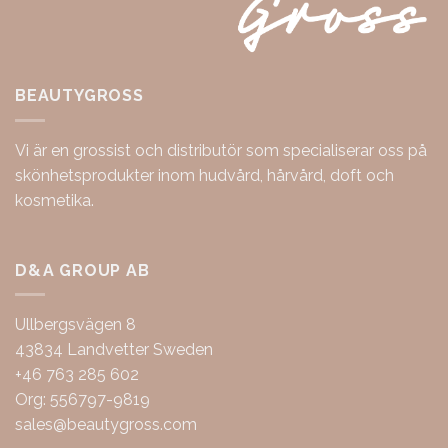
BEAUTYGROSS
Vi är en grossist och distributör som specialiserar oss på
skönhetsprodukter inom hudvård, hårvård, doft och
kosmetika.
D&A GROUP AB
Ullbergsvägen 8
43834 Landvetter Sweden
+46 763 285 602
Org: 556797-9819
sales@beautygross.com