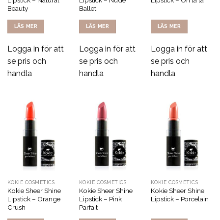
Lipstick – Natural
Lipstick – Nude
Lipstick – Oh la la
Beauty
Ballet
LÄS MER
LÄS MER
LÄS MER
Logga in för att
Logga in för att
Logga in för att
se pris och
se pris och
se pris och
handla
handla
handla
KOKIE COSMETICS
KOKIE COSMETICS
KOKIE COSMETICS
Kokie Sheer Shine
Kokie Sheer Shine
Kokie Sheer Shine
Lipstick – Orange
Lipstick – Pink
Lipstick – Porcelain
Crush
Parfait