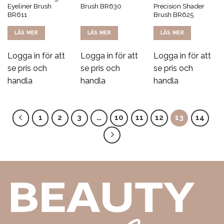
Eyeliner Brush
Brush BR630
Precision Shader
BR611
Brush BR625
LÄS MER
LÄS MER
LÄS MER
Logga in för att
Logga in för att
Logga in för att
se pris och
se pris och
se pris och
handla
handla
handla
1
2
3
…
10
11
12
13
14