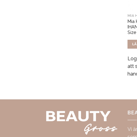
MIA 
Mia 
IHAN
Size
LÄ
Logg
att 
han
BE
Vi ä
som 