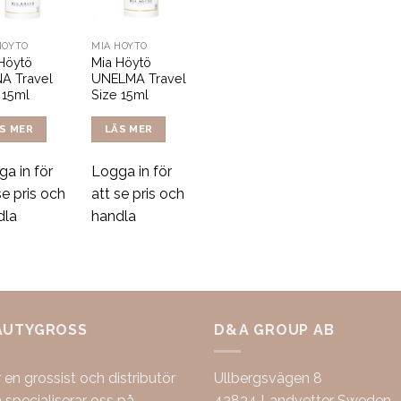
HÖYTÖ
MIA HÖYTÖ
Höytö
Mia Höytö
A Travel
UNELMA Travel
 15ml
Size 15ml
S MER
LÄS MER
a in för
Logga in för
se pris och
att se pris och
dla
handla
AUTYGROSS
D&A GROUP AB
r en grossist och distributör
Ullbergsvägen 8
specialiserar oss på
43834 Landvetter Sweden