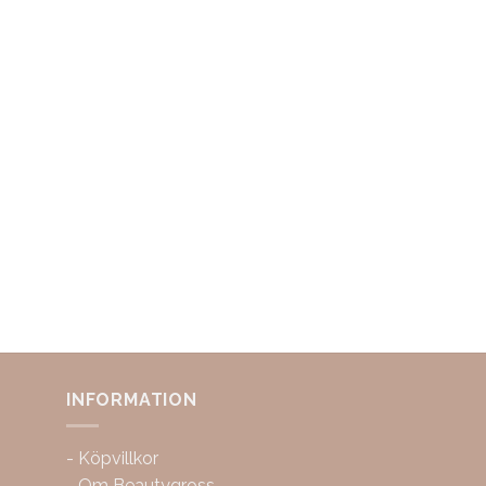
INFORMATION
-
Köpvillkor
-
Om Beautygross