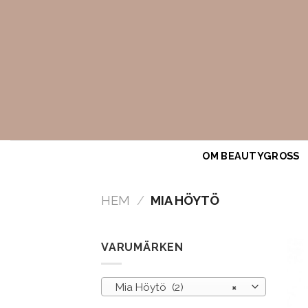
Skip
to
content
OM BEAUTYGROSS
HEM
/
MIA HÖYTÖ
VARUMÄRKEN
Mia Höytö (2)
×