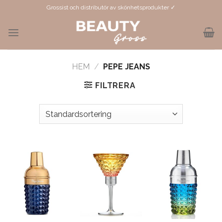
Skip
Grossist och distributör av skönhetsprodukter ✓
to
content
HEM
/
PEPE JEANS
FILTRERA