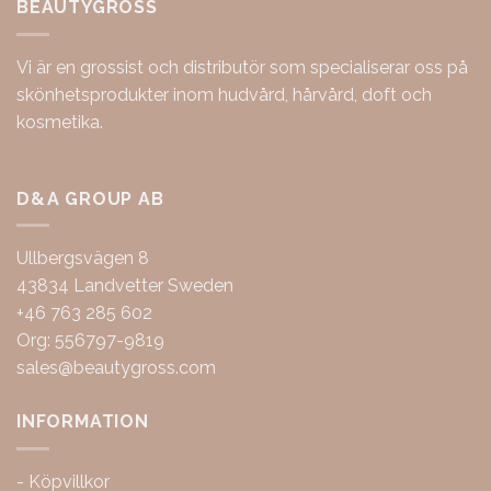
BEAUTYGROSS
Vi är en grossist och distributör som specialiserar oss på
skönhetsprodukter inom hudvård, hårvård, doft och
kosmetika.
D&A GROUP AB
Ullbergsvägen 8
43834 Landvetter Sweden
+46 763 285 602
Org: 556797-9819
sales@beautygross.com
INFORMATION
-
Köpvillkor