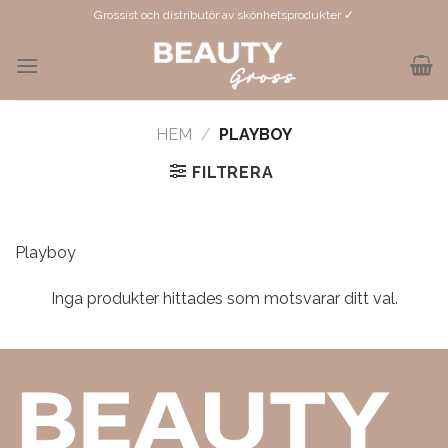
Skip
Grossist och distributör av skönhetsprodukter ✓
to
content
HEM
/
PLAYBOY
FILTRERA
Playboy
Inga produkter hittades som motsvarar ditt val.