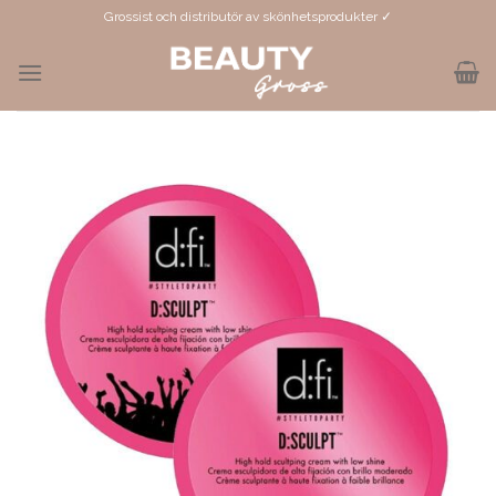
Skip
Grossist och distributör av skönhetsprodukter ✓
to
content