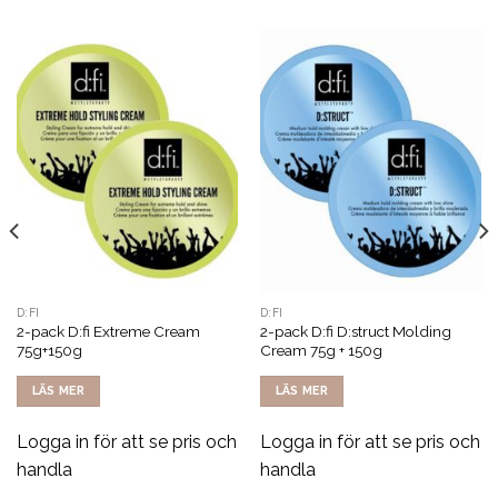
D:FI
D:FI
2-pack D:fi Extreme Cream
2-pack D:fi D:struct Molding
75g+150g
Cream 75g + 150g
LÄS MER
LÄS MER
Logga in för att se pris och
Logga in för att se pris och
handla
handla