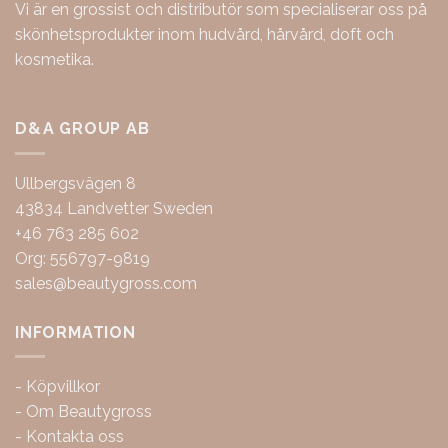
Vi är en grossist och distributör som specialiserar oss på
skönhetsprodukter inom hudvård, hårvård, doft och
kosmetika.
D&A GROUP AB
Ullbergsvägen 8
43834 Landvetter Sweden
+46 763 285 602
Org: 556797-9819
sales@beautygross.com
INFORMATION
-
Köpvillkor
-
Om Beautygross
-
Kontakta oss