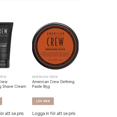
CREW
AMERICAN CREW
Crew
American Crew Defining
ng Shave Cream
Paste 85g
LÄS MER
ör att se pris
Logga in för att se pris