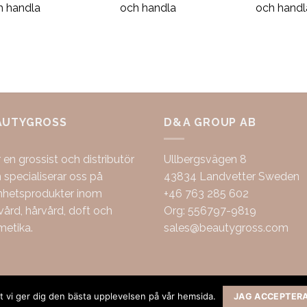
h handla
och handla
och handl
AUTYGROSS
D&A GROUP AB
r en grossist och distributör
Ullbergsvägen 8
specialiserar oss på
43834 Landvetter Sweden
nhetsprodukter inom
+46 763 285 602
ård, hårvård, doft och
Org: 556797-9819
metika.
sales@beautygross.com
att vi ger dig den bästa upplevelsen på vår hemsida.
JAG ACCEPTER