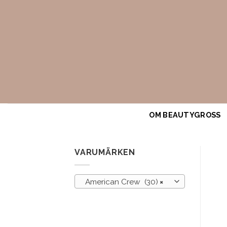
Skip
to
content
OM BEAUTYGROSS
VARUMÄRKEN
American Crew (30)
×