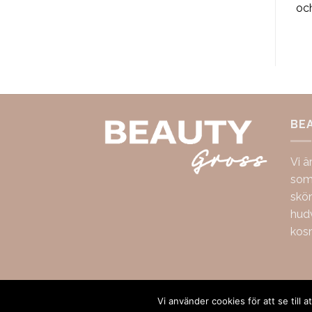
och handla
och handla
oc
BE
Vi ä
som 
skö
hudv
kos
Copyright 2026 ©
BeautyGross
Vi använder cookies för att se till 