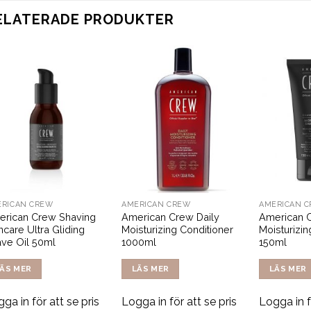
ELATERADE PRODUKTER
ERICAN CREW
AMERICAN CREW
AMERICAN 
erican Crew Shaving
American Crew Daily
American 
ncare Ultra Gliding
Moisturizing Conditioner
Moisturizi
ve Oil 50ml
1000ml
150ml
ÄS MER
LÄS MER
LÄS MER
ga in för att se pris
Logga in för att se pris
Logga in f