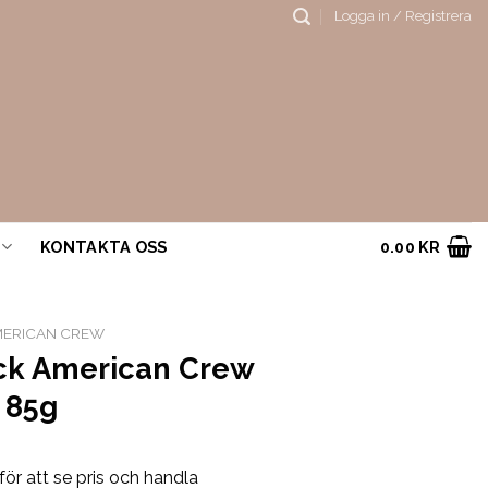
Logga in / Registrera
KONTAKTA OSS
0.00
KR
ERICAN CREW
ck American Crew
 85g
för att se pris och handla