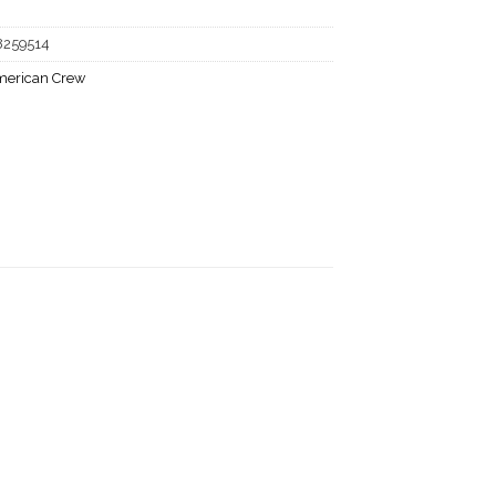
8259514
erican Crew