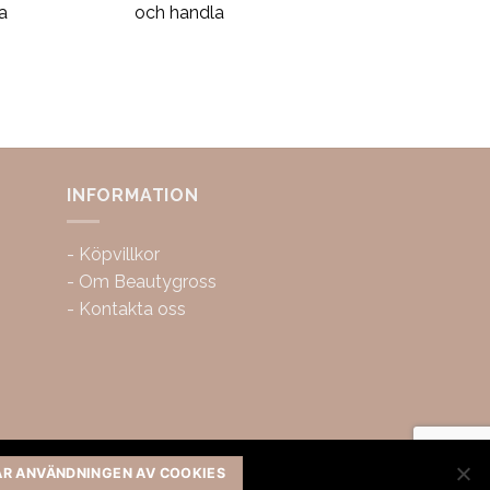
a
och handla
INFORMATION
-
Köpvillkor
-
Om Beautygross
-
Kontakta oss
AR ANVÄNDNINGEN AV COOKIES