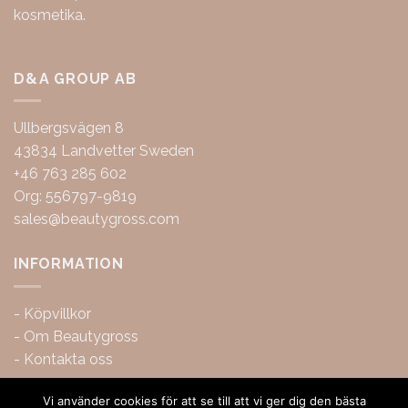
kosmetika.
D&A GROUP AB
Ullbergsvägen 8
43834 Landvetter Sweden
+46 763 285 602
Org: 556797-9819
sales@beautygross.com
INFORMATION
-
Köpvillkor
-
Om Beautygross
-
Kontakta oss
Vi använder cookies för att se till att vi ger dig den bästa