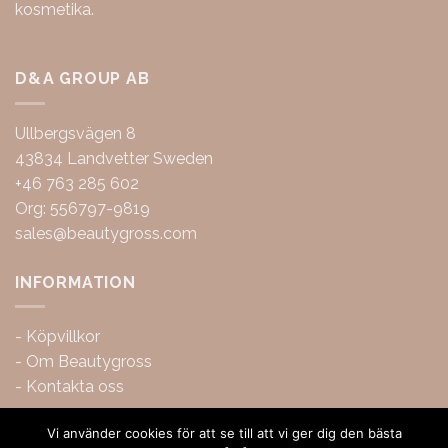
kosmetika.
D&A GROUP AB
Ullbergsvägen 8
43834 Landvetter Sweden
+46 763 285 602
Org: 556797-9819
sales@beautygross.com
INFORMATION
-
Köpvillkor
-
Om Beautygross
-
Kontakta oss
Vi använder cookies för att se till att vi ger dig den bästa