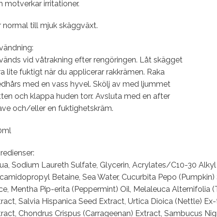
 motverkar irritationer.
 normal till mjuk skäggväxt.
vändning:
vänds vid våtrakning efter rengöringen. Låt skägget
a lite fuktigt när du applicerar rakkrämen. Raka
dhårs med en vass hyvel. Skölj av med ljummet
ten och klappa huden torr. Avsluta med en after
ave och/eller en fuktighetskräm.
0ml
redienser:
ua, Sodium Laureth Sulfate, Glycerin, Acrylates/C10-30 Alkyl
camidopropyl Betaine, Sea Water, Cucurbita Pepo (Pumpkin) 
ce, Mentha Pip-erita (Peppermint) Oil, Melaleuca Alternifolia (
ract, Salvia Hispanica Seed Extract, Urtica Dioica (Nettle) E
tract, Chondrus Crispus (Carrageenan) Extract, Sambucus Nigr