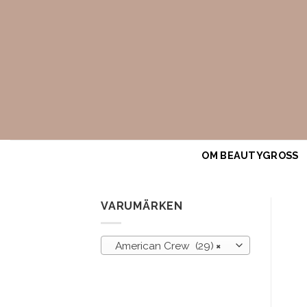
Skip
to
content
OM BEAUTYGROSS
VARUMÄRKEN
American Crew (29)
×