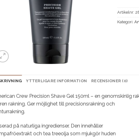
Artikelnr:
2
Kategori:
Am
SKRIVNING
YTTERLIGARE INFORMATION
RECENSIONER (0)
erican Crew Precision Shave Gel 150ml – en genomskinlig rak
ren rakning. Ger möjlighet till precisionsrakning och
turrakning.
erad på naturliga ingredienser. Den innehåller
mpafröextrakt och tea treeolja som mjukgör huden