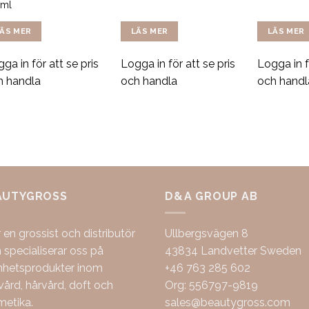
0ml
ÄS MER
LÄS MER
LÄS MER
ga in för att se pris
Logga in för att se pris
Logga in f
h handla
och handla
och handl
AUTYGROSS
D&A GROUP AB
r en grossist och distributör
Ullbergsvägen 8
specialiserar oss på
43834 Landvetter Sweden
nhetsprodukter inom
+46 763 285 602
ård, hårvård, doft och
Org: 556797-9819
metika.
sales@beautygross.com