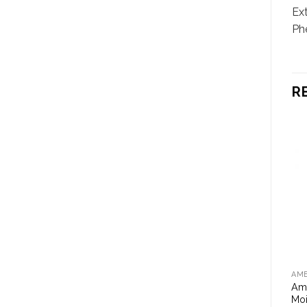
Ext
Ph
R
AMERICAN CREW
AMERICAN CREW
AM
Am
American Crew Whip 85g
American Crew Fiber 85g
Moi