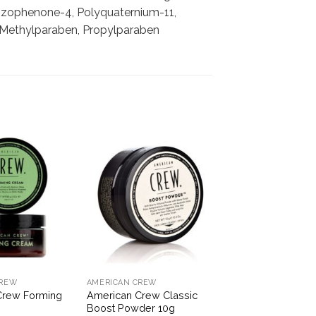
en-zophenone-4, Polyquaternium-11,
 Methylparaben, Propylparaben
CREW
AMERICAN CREW
Crew Forming
American Crew Classic
g
Boost Powder 10g