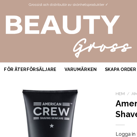
Grossist och distributör av skönhetsprodukter ✓
FÖR ÅTERFÖRSÄLJARE
VARUMÄRKEN
SKAPA ORDER
HEM
/
AM
Amer
Shav
Logga in 