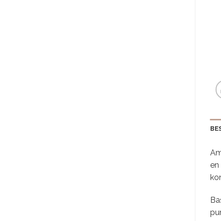
BE
Am
en 
kon
Bas
pu