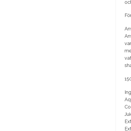
och
För
An
An
var
me
vat
sh
15
Ing
Aq
Co
Jui
Ext
Ex