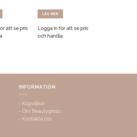
LÄS MER
ör att se pris
Logga in för att se pris
a
och handla
INFORMATION
-
Köpvillkor
-
Om Beautygross
-
Kontakta oss