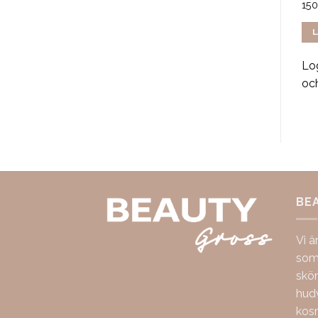
15
LÄS MER
LÄS MER
L
Logga in för att se pris
Logga in för att se pris
Log
och handla
och handla
oc
BE
Vi ä
som 
skö
hudv
kos