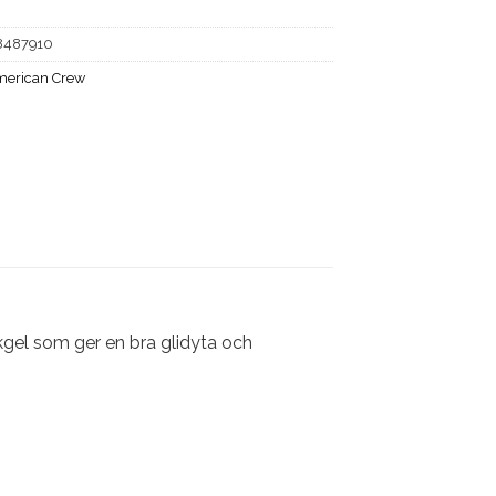
8487910
erican Crew
gel som ger en bra glidyta och