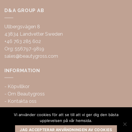
D&A GROUP AB
Ullbergsvägen 8
43834 Landvetter Sweden
+46 763 285 602
Org: 556797-9819
sales@beautygross.com
INFORMATION
-
Köpvillkor
-
Om Beautygross
-
Kontakta oss
Vi använder cookies för att se till att vi ger dig den bästa
upplevelsen på vår hemsida.
JAG ACCEPTERAR ANVÄNDNINGEN AV COOKIES