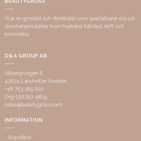
BEAUTYGROSS
Vi är en grossist och distributör som specialiserar oss på
skönhetsprodukter inom hudvård, hårvård, doft och
kosmetika.
D&A GROUP AB
Ullbergsvägen 8
43834 Landvetter Sweden
+46 763 285 602
Org: 556797-9819
sales@beautygross.com
INFORMATION
-
Köpvillkor