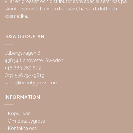
Vi är en grossist och distributör som specialiserar oss på
skönhetsprodukter inom hudvård, hårvård, doft och
kosmetika.
D&A GROUP AB
Ullbergsvägen 8
43834 Landvetter Sweden
+46 763 285 602
Org: 556797-9819
sales@beautygross.com
INFORMATION
-
Köpvillkor
-
Om Beautygross
-
Kontakta oss