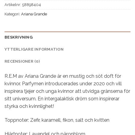
Artikelnr:
58898404
Kategori:
Ariana Grande
BESKRIVNING
YTTERLIGARE INFORMATION
RECENSIONER (0)
R.E.M av Ariana Grande är en mustig och söt doft för
kvinnor. Parfymen introducerades under 2020 och vill
inspirera tjejer och unga kvinnor att utvidga gränserna för
sitt universum. En intergalaktisk dröm som inspirerar
styrka och kvinnlighet!
Toppnoter: Zefir, karamell, fikon, salt och kvitten
Hjärtnoter: Lavendel och päronblom