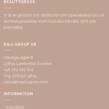
BEAUTYGROSS
Vi är en grossist och distributör som specialiserar oss på
skönhetsprodukter inom hudvård, hårvård, doft och
kosmetika.
D&A GROUP AB
Ullbergsvägen 8
43834 Landvetter Sweden
+46 763 285 602
Org: 556797-9819
sales@beautygross.com
INFORMATION
-
Köpvillkor