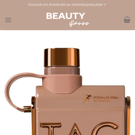
Skip
Grossist och distributör av skönhetsprodukter ✓
to
content