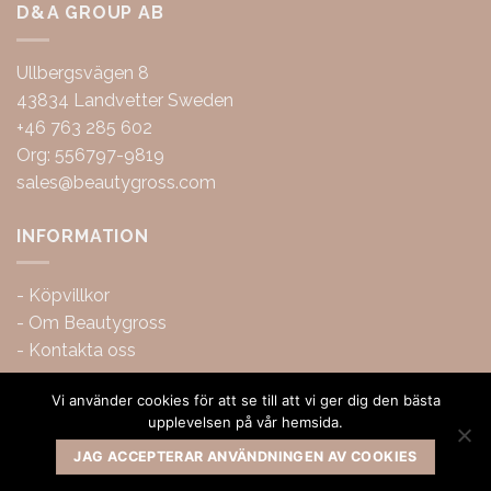
D&A GROUP AB
Ullbergsvägen 8
43834 Landvetter Sweden
+46 763 285 602
Org: 556797-9819
sales@beautygross.com
INFORMATION
-
Köpvillkor
-
Om Beautygross
-
Kontakta oss
Vi använder cookies för att se till att vi ger dig den bästa
upplevelsen på vår hemsida.
JAG ACCEPTERAR ANVÄNDNINGEN AV COOKIES
Copyright 2026 ©
BeautyGross