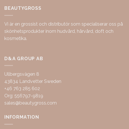
BEAUTYGROSS
Vi är en grossist och distributör som specialiserar oss på
skönhetsprodukter inom hudvård, hårvård, doft och
kosmetika.
D&A GROUP AB
Ullbergsvägen 8
43834 Landvetter Sweden
+46 763 285 602
Org: 556797-9819
sales@beautygross.com
INFORMATION