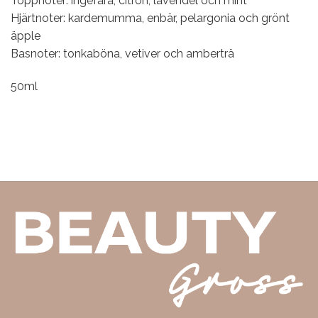
Toppnoter: ingefära, citron, lavendel och mint
Hjärtnoter: kardemumma, enbär, pelargonia och grönt
äpple
Basnoter: tonkaböna, vetiver och amberträ
50ml