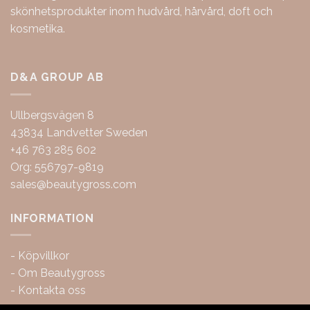
skönhetsprodukter inom hudvård, hårvård, doft och
kosmetika.
D&A GROUP AB
Ullbergsvägen 8
43834 Landvetter Sweden
+46 763 285 602
Org: 556797-9819
sales@beautygross.com
INFORMATION
-
Köpvillkor
-
Om Beautygross
-
Kontakta oss