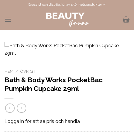
Skip
Grossist och distributör av skönhetsprodukter ✓
to
content
HEM
/
ÖVRIGT
Bath & Body Works PocketBac
Pumpkin Cupcake 29ml
Logga in för att se pris och handla