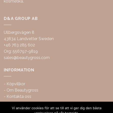
kosmetika.
D&A GROUP AB
Ullbergsvägen 8
43834 Landvetter Sweden
+46 763 285 602
Org: 556797-9819
sales@beautygross.com
INFORMATION
-
Köpvillkor
-
Om Beautygross
-
Kontakta oss
Vi använder cookies för att se till att vi ger dig den bästa