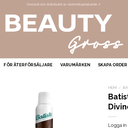
Grossist och distributör av skönhetsprodukter ✓
FÖR ÅTERFÖRSÄLJARE
VARUMÄRKEN
SKAPA ORDER
HEM
/
BA
Bati
Divi
Logga in 