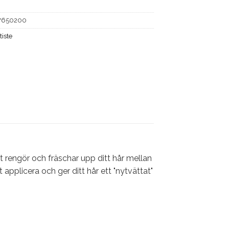
7650200
tiste
rengör och fräschar upp ditt hår mellan
tt applicera och ger ditt hår ett "nytvättat"