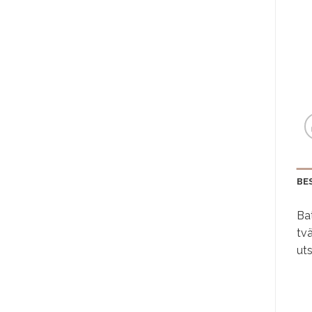
BE
Ba
tvä
ut