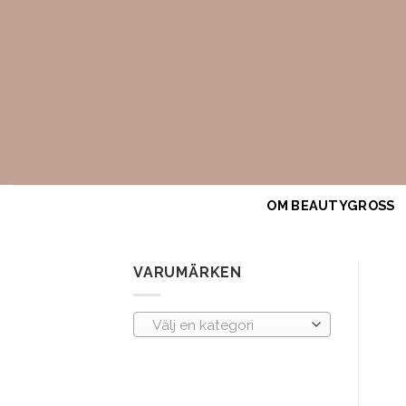
Skip
to
content
OM BEAUTYGROSS
VARUMÄRKEN
Välj en kategori