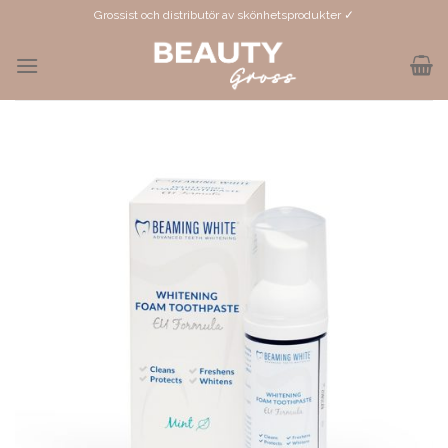
Skip
Grossist och distributör av skönhetsprodukter ✓
to
content