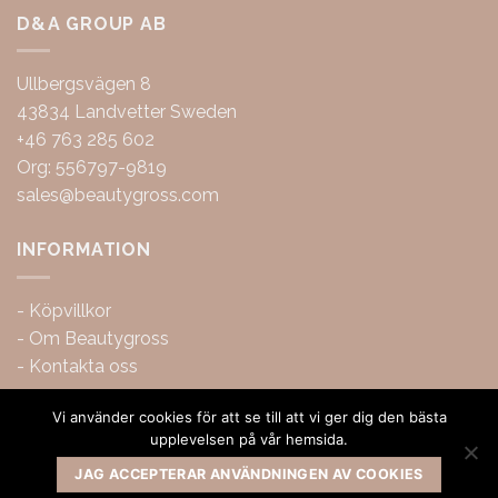
D&A GROUP AB
Ullbergsvägen 8
43834 Landvetter Sweden
+46 763 285 602
Org: 556797-9819
sales@beautygross.com
INFORMATION
-
Köpvillkor
-
Om Beautygross
-
Kontakta oss
Vi använder cookies för att se till att vi ger dig den bästa
upplevelsen på vår hemsida.
JAG ACCEPTERAR ANVÄNDNINGEN AV COOKIES
Copyright 2026 ©
BeautyGross