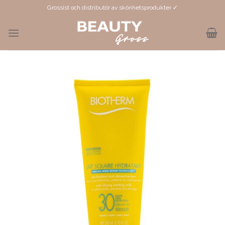
Skip
Grossist och distributör av skönhetsprodukter ✓
to
content