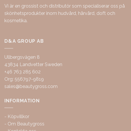
Vi är en grossist och distributör som specialiserar oss på
skönhetsprodukter inom hudvård, hårvård, doft och
kosmetika.
D&A GROUP AB
Ullbergsvägen 8
43834 Landvetter Sweden
+46 763 285 602
Org: 556797-9819
sales@beautygross.com
INFORMATION
-
Köpvillkor
-
Om Beautygross