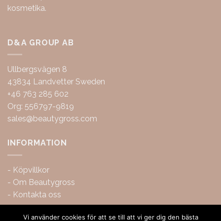
kosmetika.
D&A GROUP AB
Ullbergsvägen 8
43834 Landvetter Sweden
+46 763 285 602
Org: 556797-9819
sales@beautygross.com
INFORMATION
-
Köpvillkor
-
Om Beautygross
-
Kontakta oss
Vi använder cookies för att se till att vi ger dig den bästa