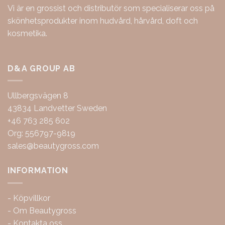
Vi är en grossist och distributör som specialiserar oss på
skönhetsprodukter inom hudvård, hårvård, doft och
kosmetika.
D&A GROUP AB
Ullbergsvägen 8
43834 Landvetter Sweden
+46 763 285 602
Org: 556797-9819
sales@beautygross.com
INFORMATION
-
Köpvillkor
-
Om Beautygross
-
Kontakta oss