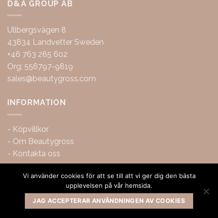
D&A GROUP AB
Ullbergsvägen 8
43834 Landvetter Sweden
+46 763 285 602
Org: 556797-9819
sales@beautygross.com
INFORMATION
-
Köpvillkor
-
Om Beautygross
-
Kontakta oss
Vi använder cookies för att se till att vi ger dig den bästa
upplevelsen på vår hemsida.
JAG ACCEPTERAR ANVÄNDNINGEN AV COOKIES
Copyright 2026 ©
BeautyGross