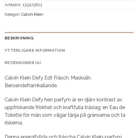
Artikelnr:
135475823
Kategori:
Calvin Klein
BESKRIVNING
YTTERLIGARE INFORMATION
RECENSIONER (0)
Calvin Klein Defy Edt Fräsch. Maskulin.
Beroendeframkallande.
Calvin Klein Defy herr parfym är en djärv kontrast av
uppfriskande friskhet och kraftfulla träslag: en Eau de
Toilette för män som vågar tänja på gränserna och ta
riskerna.
Denna energifyllda och fräscha Calvin Klein-parfym