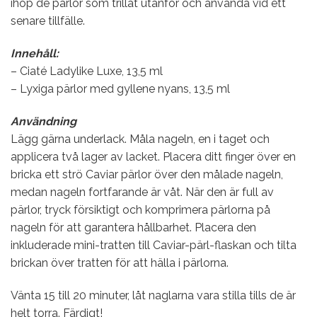
ihop de pärlor som trillat utanför och använda vid ett
senare tillfälle.
Innehåll:
– Ciaté Ladylike Luxe, 13,5 ml
– Lyxiga pärlor med gyllene nyans, 13,5 ml
Användning
Lägg gärna underlack. Måla nageln, en i taget och
applicera två lager av lacket. Placera ditt finger över en
bricka ett strö Caviar pärlor över den målade nageln,
medan nageln fortfarande är våt. När den är full av
pärlor, tryck försiktigt och komprimera pärlorna på
nageln för att garantera hållbarhet. Placera den
inkluderade mini-tratten till Caviar-pärl-flaskan och tilta
brickan över tratten för att hälla i pärlorna.
Vänta 15 till 20 minuter, låt naglarna vara stilla tills de är
helt torra. Färdigt!