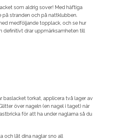
lacket som aldrig sover! Med häftiga
 på stranden och på nattklubben.
 med medföljande topplack, och se hur
om definitivt drar uppmärksamheten till
 baslacket torkat, applicera två lager av
litter över nageln (en nagel i taget) när
stbricka för att ha under naglarna så du
ka och låt dina naglar sno all