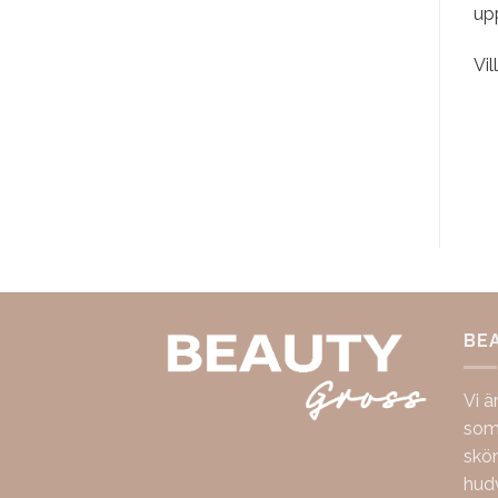
up
Vil
BE
Vi ä
som 
skö
hudv