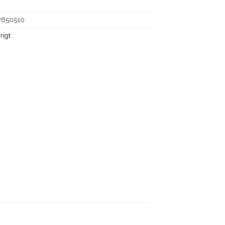
7650510
rigt