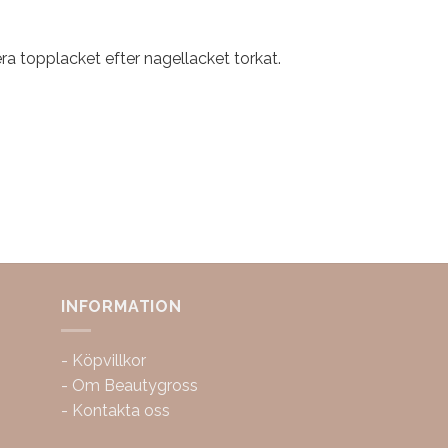
cera topplacket efter nagellacket torkat.
INFORMATION
-
Köpvillkor
-
Om Beautygross
-
Kontakta oss