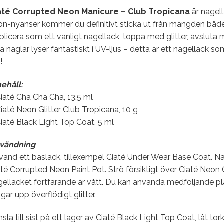
até Corrupted Neon Manicure – Club Tropicana
är nagel
on-nyanser kommer du definitivt sticka ut från mängden både
licera som ett vanligt nagellack, toppa med glitter, avsluta
a naglar lyser fantastiskt i UV-ljus – detta är ett nagellack s
!
nehåll:
iaté Cha Cha Cha, 13,5 ml
iaté Neon Glitter Club Tropicana, 10 g
iaté Black Light Top Coat, 5 ml
vändning
änd ett baslack, tillexempel Ciaté Under Wear Base Coat. När
té Corrupted Neon Paint Pot. Strö försiktigt över Ciaté Neon G
ellacket fortfarande är vått. Du kan använda medföljande pla
gar upp överflödigt glitter.
sla till sist på ett lager av Ciaté Black Light Top Coat, låt tor