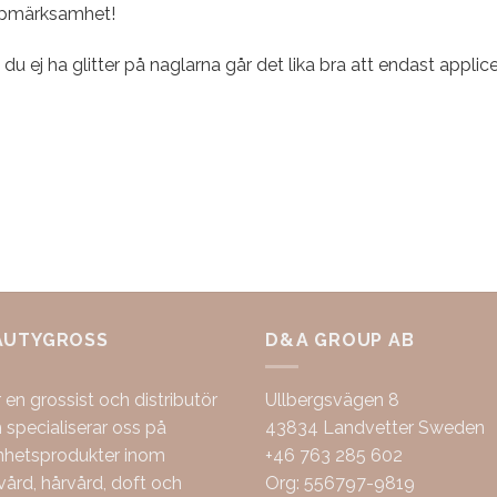
pmärksamhet!
l du ej ha glitter på naglarna går det lika bra att endast appli
AUTYGROSS
D&A GROUP AB
r en grossist och distributör
Ullbergsvägen 8
specialiserar oss på
43834 Landvetter Sweden
nhetsprodukter inom
+46 763 285 602
ård, hårvård, doft och
Org: 556797-9819