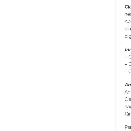
Ci
ne
App
din
dig
In
– C
– C
– C
An
Anv
Cia
nag
fån
Pen