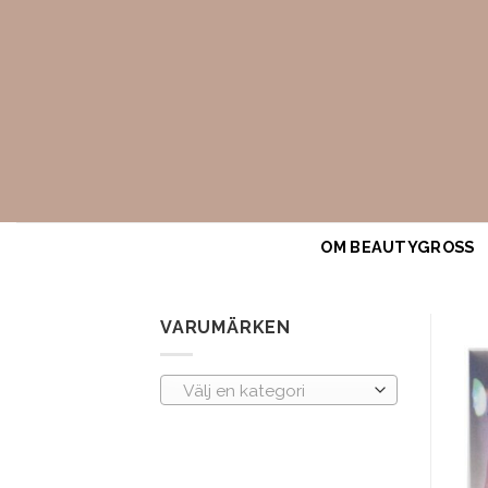
Skip
to
content
OM BEAUTYGROSS
VARUMÄRKEN
Välj en kategori