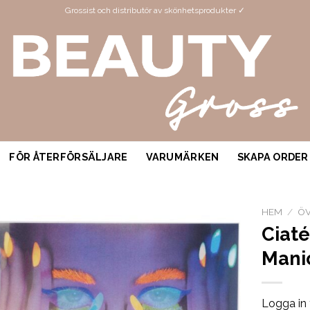
Grossist och distributör av skönhetsprodukter ✓
FÖR ÅTERFÖRSÄLJARE
VARUMÄRKEN
SKAPA ORDER
HEM
/
ÖV
Ciat
Mani
Logga in 