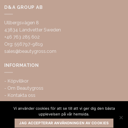
D&A GROUP AB
Ullbergsvägen 8
43834 Landvetter Sweden
+46 763 285 602
Org: 556797-9819
sales@beautygross.com
INFORMATION
-
Köpvillkor
-
Om Beautygross
-
Kontakta oss
Vi använder cookies för att se till att vi ger dig den bästa
upplevelsen på vår hemsida.
JAG ACCEPTERAR ANVÄNDNINGEN AV COOKIES
Copyright 2026 ©
BeautyGross