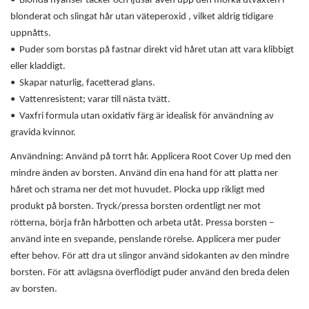
• Blonda nyanser täcker och ljusar även upp den mörka utväxten i
blonderat och slingat hår utan väteperoxid , vilket aldrig tidigare
uppnåtts.
• Puder som borstas på fastnar direkt vid håret utan att vara klibbigt
eller kladdigt.
• Skapar naturlig, facetterad glans.
• Vattenresistent; varar till nästa tvätt.
• Vaxfri formula utan oxidativ färg är idealisk för användning av
gravida kvinnor.
Användning: Använd på torrt hår. Applicera Root Cover Up med den
mindre änden av borsten. Använd din ena hand för att platta ner
håret och strama ner det mot huvudet. Plocka upp rikligt med
produkt på borsten. Tryck/pressa borsten ordentligt ner mot
rötterna, börja från hårbotten och arbeta utåt. Pressa borsten –
använd inte en svepande, penslande rörelse. Applicera mer puder
efter behov. För att dra ut slingor använd sidokanten av den mindre
borsten. För att avlägsna överflödigt puder använd den breda delen
av borsten.