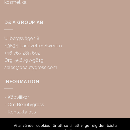
kosmetika.
D&A GROUP AB
Ullbergsvägen 8
43834 Landvetter Sweden
+46 763 285 602
Org: 556797-9819
sales@beautygross.com
INFORMATION
-
Köpvillkor
-
Om Beautygross
-
Kontakta oss
Vi använder cookies för att se till att vi ger dig den bästa