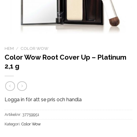
HEM
/
COLOR WOW
Color Wow Root Cover Up – Platinum
2,1 g
Logga in för att se pris och handla
Artikelnr:
37759951
Kategori:
Color Wow