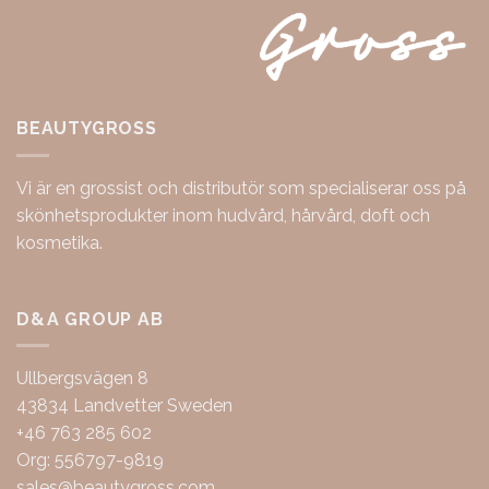
BEAUTYGROSS
Vi är en grossist och distributör som specialiserar oss på
skönhetsprodukter inom hudvård, hårvård, doft och
kosmetika.
D&A GROUP AB
Ullbergsvägen 8
43834 Landvetter Sweden
+46 763 285 602
Org: 556797-9819
sales@beautygross.com