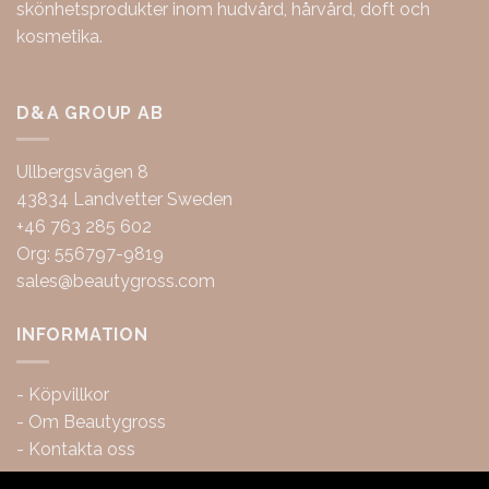
skönhetsprodukter inom hudvård, hårvård, doft och
kosmetika.
D&A GROUP AB
Ullbergsvägen 8
43834 Landvetter Sweden
+46 763 285 602
Org: 556797-9819
sales@beautygross.com
INFORMATION
-
Köpvillkor
-
Om Beautygross
-
Kontakta oss