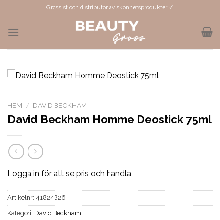
Skip
Grossist och distributör av skönhetsprodukter ✓
to
content
HEM
/
DAVID BECKHAM
David Beckham Homme Deostick 75ml
Logga in för att se pris och handla
Artikelnr:
41824826
Kategori:
David Beckham