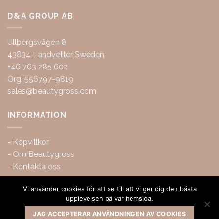
D&A GROUP AB
Ullbergsvägen 8
43834 Landvetter Sweden
+46 763 285 602
Org: 556797-9819
sales@beautygross.com
INFORMATION
-
Köpvillkor
-
Om Beautygross
-
Kontakta oss
Vi använder cookies för att se till att vi ger dig den bästa
upplevelsen på vår hemsida.
JAG ACCEPTERAR ANVÄNDNINGEN AV COOKIES
Copyright 2026 ©
BeautyGross