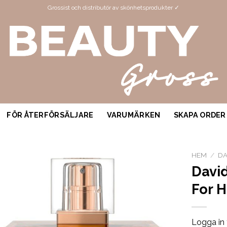
Grossist och distributör av skönhetsprodukter ✓
FÖR ÅTERFÖRSÄLJARE
VARUMÄRKEN
SKAPA ORDER
HEM
/
DA
Davi
For 
Logga in 