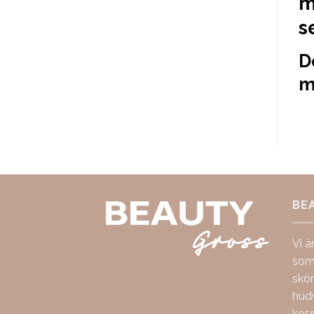
m
s
D
m
BE
Vi ä
som 
skö
hudv
kos