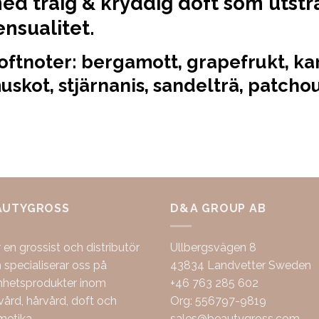
ed träig & kryddig doft som utstr
ensualitet.
oftnoter:
bergamott, grapefrukt, ka
uskot, stjärnanis, sandelträ, patcho
AUTYGROSS
D&A GROUP AB
r en grossist och distributör
Ullbergsvägen 8
specialiserar oss på
43834 Landvetter Sweden
nhetsprodukter inom
+46 763 285 602
ård, hårvård, doft och
Org: 556797-9819
metika.
sales@beautygross.com