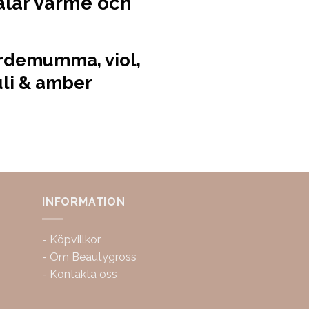
ålar värme och
rdemumma, viol,
uli & amber
INFORMATION
-
Köpvillkor
-
Om Beautygross
-
Kontakta oss