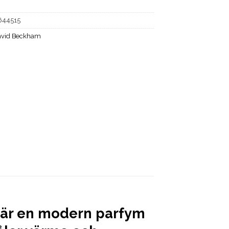
644515
vid Beckham
 är en modern parfym