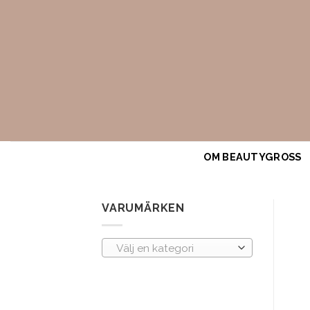
Skip
to
content
OM BEAUTYGROSS
VARUMÄRKEN
Välj en kategori