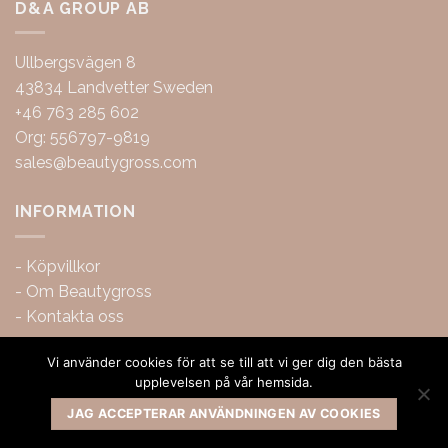
D&A GROUP AB
Ullbergsvägen 8
43834 Landvetter Sweden
+46 763 285 602
Org: 556797-9819
sales@beautygross.com
INFORMATION
-
Köpvillkor
-
Om Beautygross
-
Kontakta oss
Vi använder cookies för att se till att vi ger dig den bästa
upplevelsen på vår hemsida.
JAG ACCEPTERAR ANVÄNDNINGEN AV COOKIES
Copyright 2026 ©
BeautyGross