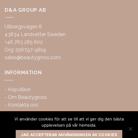
D&A GROUP AB
Ullbergsvägen 8
43834 Landvetter Sweden
+46 763 285 602
Org: 556797-9819
sales@beautygross.com
INFORMATION
-
Köpvillkor
-
Om Beautygross
-
Kontakta oss
Vi använder cookies för att se till att vi ger dig den bästa
upplevelsen på vår hemsida.
JAG ACCEPTERAR ANVÄNDNINGEN AV COOKIES
Copyright 2026 ©
BeautyGross