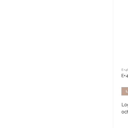
E+46
E+46
E+4
2-pack E+46 Matte Clay
E+46 Classic Paste 100ml
E+
100ml
LÄS MER
LÄS MER
L
Logga in för att se pris
Logga in för att se pris
Log
och handla
och handla
oc