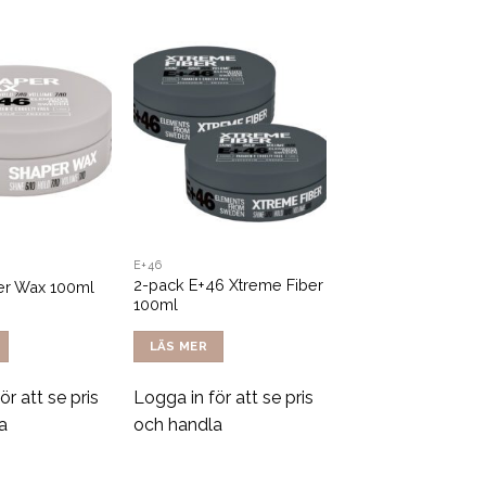
E+46
2-pack E+46 Xtreme Fiber
er Wax 100ml
100ml
LÄS MER
ör att se pris
Logga in för att se pris
a
och handla