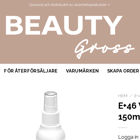
Grossist och distributör av skönhetsprodukter ✓
FÖR ÅTERFÖRSÄLJARE
VARUMÄRKEN
SKAPA ORDER
HEM
/
E+
E+46
150m
Logga in 