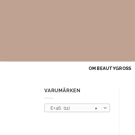
Skip
to
content
OM BEAUTYGROSS
VARUMÄRKEN
E+46 (11)
×