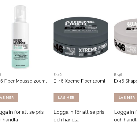
6
E+46
E+46
46 Fiber Mousse 200ml
E+46 Xtreme Fiber 100ml
E+46 Shap
ÄS MER
LÄS MER
LÄS MER
ga in för att se pris
Logga in för att se pris
Logga in f
h handla
och handla
och handl