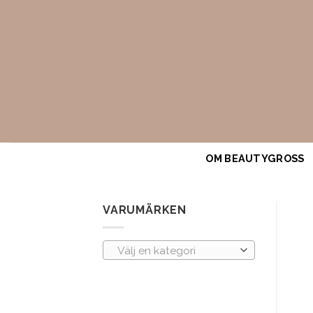
Skip
to
content
OM BEAUTYGROSS
VARUMÄRKEN
Välj en kategori