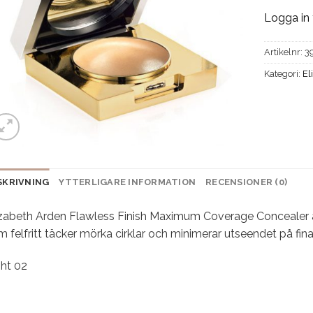
Logga in 
Artikelnr:
3
Kategori:
El
SKRIVNING
YTTERLIGARE INFORMATION
RECENSIONER (0)
izabeth Arden Flawless Finish Maximum Coverage Concealer är
 felfritt täcker mörka cirklar och minimerar utseendet på fina li
ght 02