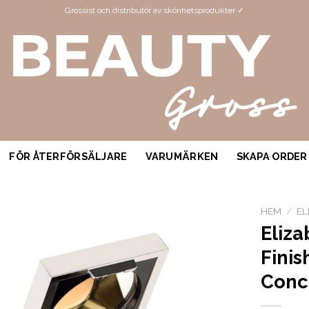
Grossist och distributör av skönhetsprodukter ✓
FÖR ÅTERFÖRSÄLJARE
VARUMÄRKEN
SKAPA ORDER
HEM
/
EL
Eliza
Fini
Conce