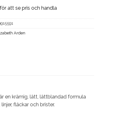
för att se pris och handla
9915591
izabeth Arden
 en krämig, lätt, lättblandad formula
njer, fläckar och brister.