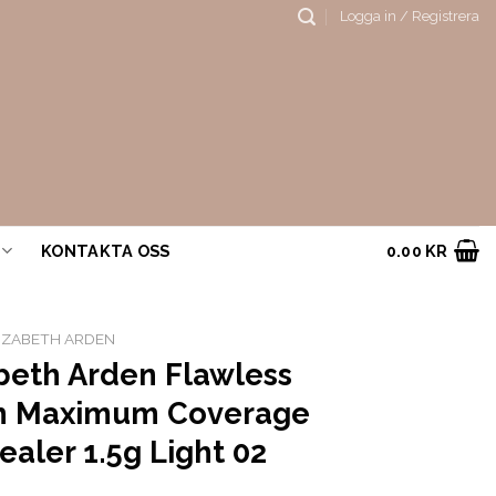
Logga in / Registrera
KONTAKTA OSS
0.00
KR
IZABETH ARDEN
beth Arden Flawless
sh Maximum Coverage
aler 1.5g Light 02