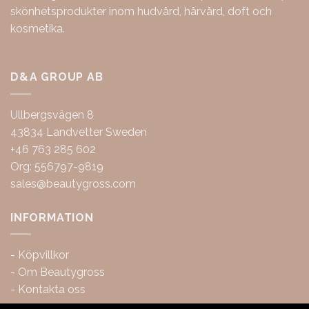
skönhetsprodukter inom hudvård, hårvård, doft och
kosmetika.
D&A GROUP AB
Ullbergsvägen 8
43834 Landvetter Sweden
+46 763 285 602
Org: 556797-9819
sales@beautygross.com
INFORMATION
-
Köpvillkor
-
Om Beautygross
-
Kontakta oss