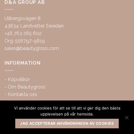
D&A GROUP AB
Ullbergsvägen 8
43834 Landvetter Sweden
+46 763 285 602
Org: 556797-9819
sales@beautygross.com
INFORMATION
-
Köpvillkor
-
Om Beautygross
-
Kontakta oss
Vi använder cookies för att se till att vi ger dig den bästa
upplevelsen på vår hemsida.
JAG ACCEPTERAR ANVÄNDNINGEN AV COOKIES
Copyright 2026 ©
BeautyGross