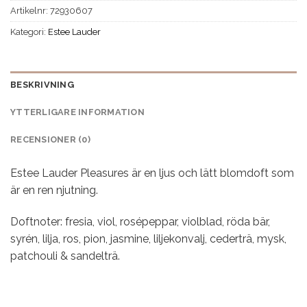
Artikelnr:
72930607
Kategori:
Estee Lauder
BESKRIVNING
YTTERLIGARE INFORMATION
RECENSIONER (0)
Estee Lauder Pleasures är en ljus och lätt blomdoft som
är en ren njutning.
Doftnoter: fresia, viol, rosépeppar, violblad, röda bär,
syrén, lilja, ros, pion, jasmine, liljekonvalj, cederträ, mysk,
patchouli & sandelträ.