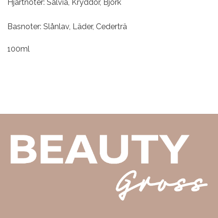
Hjärtnoter: Salvia, Kryddor, Björk
Basnoter: Slånlav, Läder, Cederträ
100ml