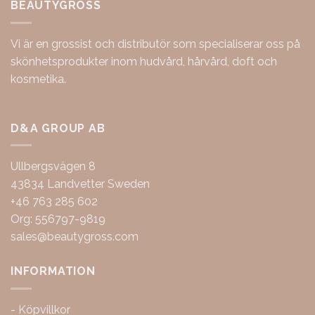
BEAUTYGROSS
Vi är en grossist och distributör som specialiserar oss på
skönhetsprodukter inom hudvård, hårvård, doft och
kosmetika.
D&A GROUP AB
Ullbergsvägen 8
43834 Landvetter Sweden
+46 763 285 602
Org: 556797-9819
sales@beautygross.com
INFORMATION
-
Köpvillkor