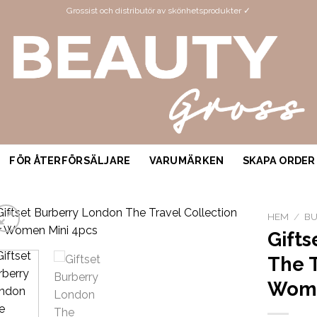
Grossist och distributör av skönhetsprodukter ✓
FÖR ÅTERFÖRSÄLJARE
VARUMÄRKEN
SKAPA ORDER
HEM
/
B
Gift
The T
Wome