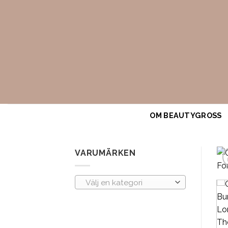
Skip
to
content
OM BEAUTYGROSS
VARUMÄRKEN
Välj en kategori