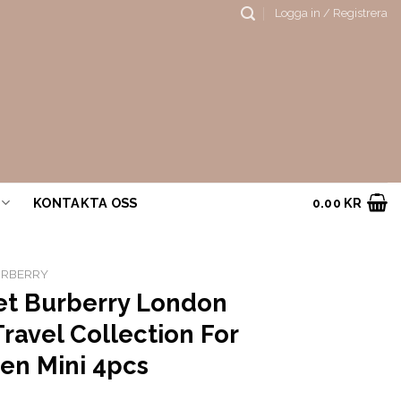
Logga in / Registrera
KONTAKTA OSS
0.00
KR
URBERRY
set Burberry London
ravel Collection For
n Mini 4pcs