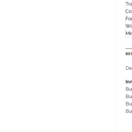
BE
De 
In
Bu
Bu
Bur
Bur