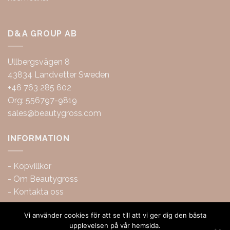
D&A GROUP AB
Ullbergsvägen 8
43834 Landvetter Sweden
+46 763 285 602
Org: 556797-9819
sales@beautygross.com
INFORMATION
-
Köpvillkor
-
Om Beautygross
-
Kontakta oss
Vi använder cookies för att se till att vi ger dig den bästa
upplevelsen på vår hemsida.