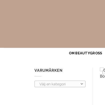
Skip
to
content
OM BEAUTYGROSS
VARUMÄRKEN
Välj en kategori