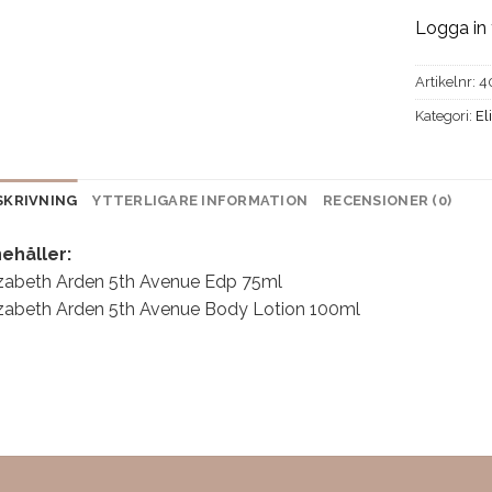
Logga in 
Artikelnr:
4
Kategori:
El
SKRIVNING
YTTERLIGARE INFORMATION
RECENSIONER (0)
nehåller
:
izabeth Arden 5th Avenue Edp 75ml
izabeth Arden 5th Avenue Body Lotion 100ml