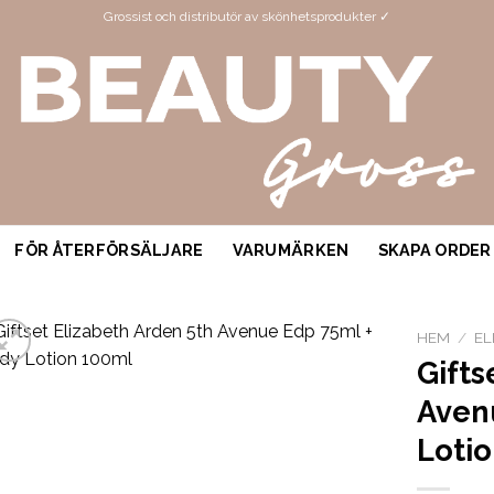
Grossist och distributör av skönhetsprodukter ✓
FÖR ÅTERFÖRSÄLJARE
VARUMÄRKEN
SKAPA ORDER
HEM
/
EL
Gifts
Aven
Loti