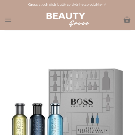
Skip
Grossist och distributör av skönhetsprodukter ✓
to
content