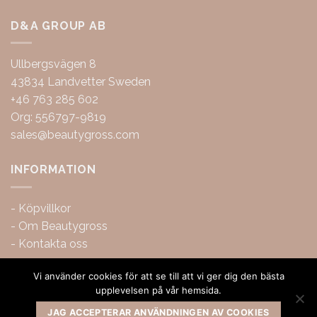
D&A GROUP AB
Ullbergsvägen 8
43834 Landvetter Sweden
+46 763 285 602
Org: 556797-9819
sales@beautygross.com
INFORMATION
-
Köpvillkor
-
Om Beautygross
-
Kontakta oss
Vi använder cookies för att se till att vi ger dig den bästa
upplevelsen på vår hemsida.
JAG ACCEPTERAR ANVÄNDNINGEN AV COOKIES