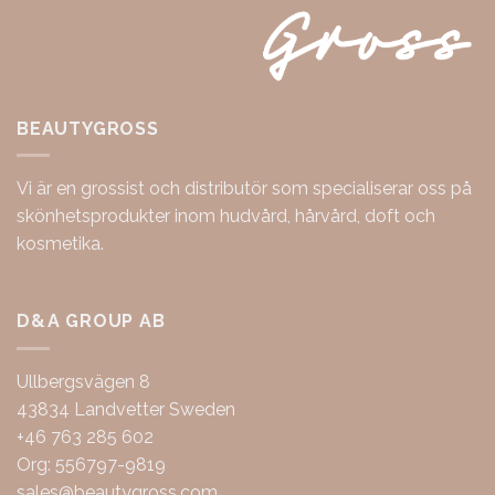
BEAUTYGROSS
Vi är en grossist och distributör som specialiserar oss på
skönhetsprodukter inom hudvård, hårvård, doft och
kosmetika.
D&A GROUP AB
Ullbergsvägen 8
43834 Landvetter Sweden
+46 763 285 602
Org: 556797-9819
sales@beautygross.com