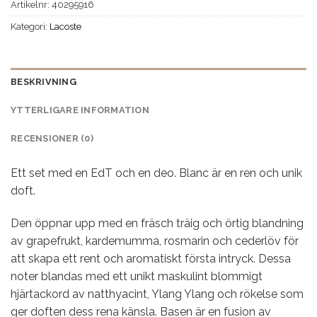
Artikelnr:
40295916
Kategori:
Lacoste
BESKRIVNING
YTTERLIGARE INFORMATION
RECENSIONER (0)
Ett set med en EdT och en deo. Blanc är en ren och unik
doft.
Den öppnar upp med en fräsch träig och örtig blandning
av grapefrukt, kardemumma, rosmarin och cederlöv för
att skapa ett rent och aromatiskt första intryck. Dessa
noter blandas med ett unikt maskulint blommigt
hjärtackord av natthyacint, Ylang Ylang och rökelse som
ger doften dess rena känsla. Basen är en fusion av